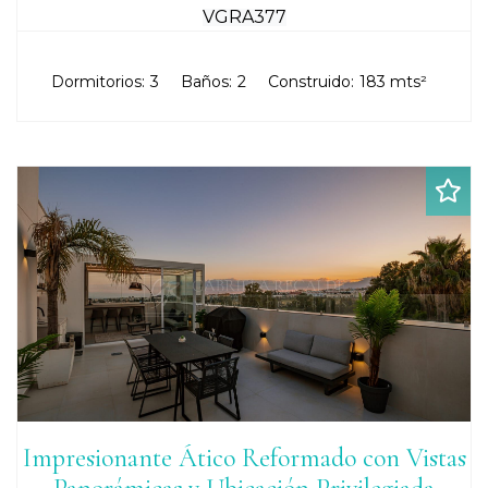
VGRA377
Dormitorios:
3
Baños:
2
Construido:
183 mts²
Impresionante Ático Reformado con Vistas