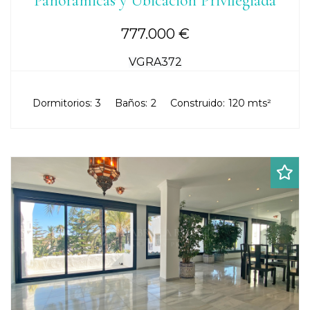
Panorámicas y Ubicación Privilegiada
777.000 €
VGRA372
Dormitorios:
3
Baños:
2
Construido:
120 mts²