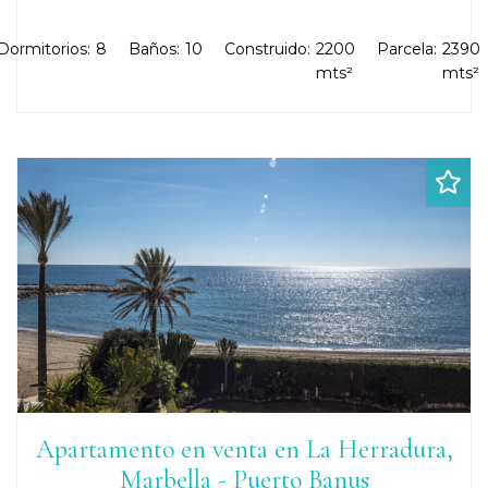
Dormitorios:
8
Baños:
10
Construido:
2200
Parcela:
2390
mts²
mts²
Apartamento en venta en La Herradura,
Marbella - Puerto Banus