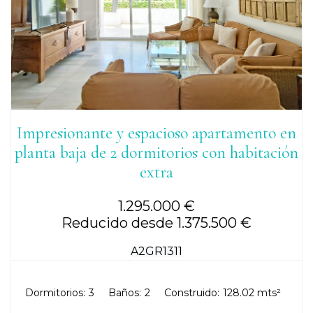
Impresionante y espacioso apartamento en
planta baja de 2 dormitorios con habitación
extra
1.295.000 €
Reducido desde 1.375.500 €
A2GR1311
Dormitorios:
3
Baños:
2
Construido:
128.02 mts²