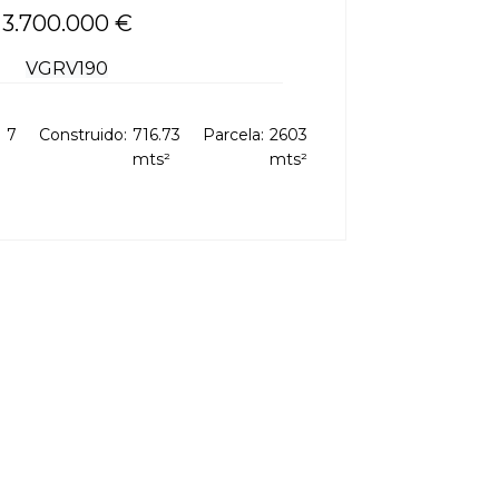
3.700.000 €
VGRV190
:
7
Construido:
716.73
Parcela:
2603
mts²
mts²